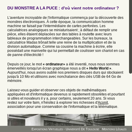
DU MONSTRE A LA PUCE : d'où vient notre ordinateur ?
L'aventure incroyable de l'informatique commença par la découverte des
monstres électroniques. À cette époque, la communication homme
machine se faisait par l'intermédiaire de cartes perforées. Les
calculatrices analogiques se miniaturisaient ; à défaut de remplir une
Calculateur analogique
pièce, elles étaient déplacées sur des tables à roulette avec leurs
Calculateur analogique EAI
tableaux de programmation interchangeables. Sur les bureaux, la
1000
calculatrice Madas trônait telle une reine de la multiplication et de la
division automatique. Comme sa cousine la machine à écrire, elle
possédait une manivelle qui lui permettait de coulisser son chariot en cas
de panne d'électricité !
Depuis ce jour, le mot
« ordinateur»
a été inventé, nous nous sommes
émerveillés lorsqu'un écran graphique nous a dit
« Hello World »
.
Aujourd'hui, nous avons oublié nos premiers disques durs qui stockaient
jusqu'à 10 Mo et utilisons avec nonchalance des clés USB de 64 Go de
mémoire.
Laissez-vous guider et observer ces objets de mathématiques
Calculateur analogique SEA
appliquées et d'informatique devenus si rapidement obsolètes et pourtant
Calculatrice MADAS
si utiles et novateurs il y a, pour certains, seulement 20 ans. Si vous
restez sur votre faim, n'hésitez à explorer les richesses d'
Aconit
,
association pour une conservation de l'informatique et la télématique.
-
Expositions Virtuelles - Université De Toulouse
Mentions Légales