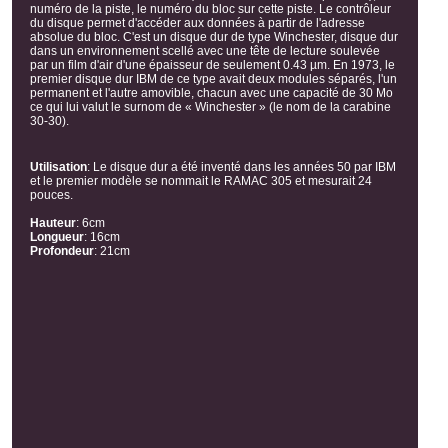
numéro de la piste, le numéro du bloc sur cette piste. Le contrôleur
du disque permet d'accéder aux données à partir de l'adresse
absolue du bloc. C'est un disque dur de type Winchester, disque dur
dans un environnement scellé avec une tête de lecture soulevée
par un film d'air d'une épaisseur de seulement 0.43 µm. En 1973, le
premier disque dur IBM de ce type avait deux modules séparés, l'un
permanent et l'autre amovible, chacun avec une capacité de 30 Mo
ce qui lui valut le surnom de « Winchester » (le nom de la carabine
30-30).
Utilisation
:
Le disque dur a été inventé dans les années 50 par IBM
et le premier modèle se nommait le RAMAC 305 et mesurait 24
pouces.
Hauteur
:
6cm
Longueur
:
16cm
Profondeur
:
21cm