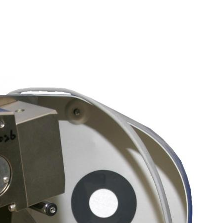
mporain
›
Expositions Virtuelles
›
Retour vers le futur
Jump to navigation
LA PHOTOGRAPHIE AU SERVICE DES ÉTOILES - ASTRONOMIE
FAIRE PASSER LE COURANT - GÉNIE ÉLECTRIQUE
LIVRE DE TRAVAUX PRATIQUES D'ÉLECTROTECHNIQUE 1914