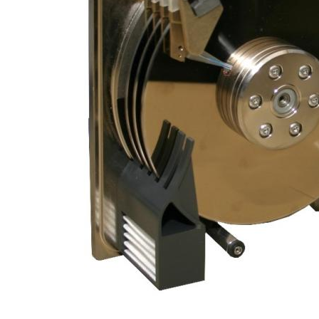
PATRIMOINE SCIENTIFIQUE : RETOUR VERS LE FUTUR
EXAMEN D’UNE EVOLUTION
SAUVEGARDER… POURQUOI ET POUR QUI ?
VERS UN PATRIMOINE IDEAL ...
CHOISIR ... LE DILEMNE DU TRI !
SAUVEGARDER EN MIDI-PYRÉNÉES : NOTRE MISSION