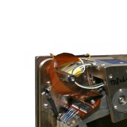
Vous êtes ici :
›
Culture
›
Patrimoine conte
SCIENCES ET PATRIMOINE
RETOUR
VERS
LE
FUTUR