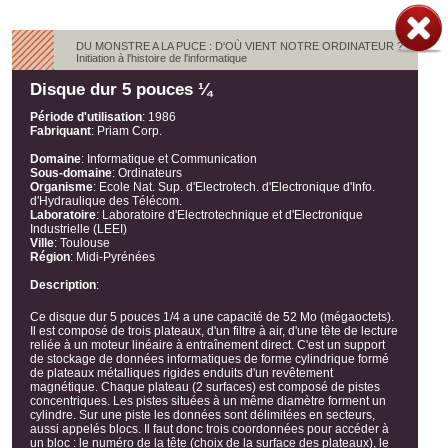
DU MONSTRE A LA PUCE : D'OÙ VIENT NOTRE ORDINATEUR ?
Initiation à l'histoire de l'informatique
Disque dur 5 pouces ¼
Période d'utilisation
:
1986
Fabriquant
:
Priam Corp.
Domaine
:
Informatique et Communication
Sous-domaine
:
Ordinateurs
Organisme
:
Ecole Nat. Sup. d'Electrotech. d'Electronique d'Info.
d'Hydraulique des Télécom.
Laboratoire
:
Laboratoire d'Electrotechnique et d'Electronique
Industrielle (LEEI)
Ville
:
Toulouse
Région
:
Midi-Pyrénées
Description
:
Ce disque dur 5 pouces 1/4 a une capacité de 52 Mo (mégaoctets).
Il est composé de trois plateaux, d'un filtre à air, d'une tête de lecture
reliée à un moteur linéaire à entraînement direct. C'est un support
de stockage de données informatiques de forme cylindrique formé
de plateaux métalliques rigides enduits d'un revêtement
magnétique. Chaque plateau (2 surfaces) est composé de pistes
concentriques. Les pistes situées à un même diamètre forment un
cylindre. Sur une piste les données sont délimitées en secteurs,
aussi appelés blocs. Il faut donc trois coordonnées pour accéder à
un bloc : le numéro de la tête (choix de la surface des plateaux), le