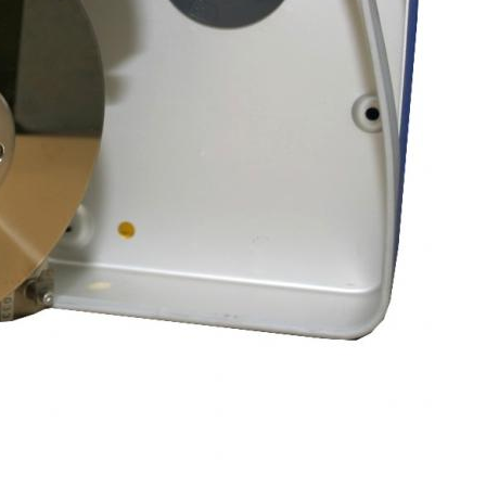
DU MONSTRE A LA PUCE : D'OÙ VIENT NOTRE ORDINATEUR ?
VOYAGE DANS LE TEMPS - MÉTÉOROLOGIE
VOUS AVEZ DIT OSNI ?