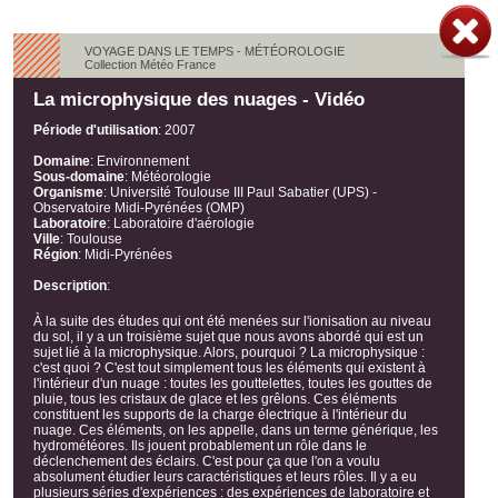
VOYAGE DANS LE TEMPS - MÉTÉOROLOGIE
Collection Météo France
La microphysique des nuages - Vidéo
Période d'utilisation
:
2007
Domaine
:
Environnement
Sous-domaine
:
Météorologie
Organisme
:
Université Toulouse III Paul Sabatier (UPS) -
Observatoire Midi-Pyrénées (OMP)
Laboratoire
:
Laboratoire d'aérologie
Ville
:
Toulouse
Région
:
Midi-Pyrénées
Description
:
À la suite des études qui ont été menées sur l'ionisation au niveau
du sol, il y a un troisième sujet que nous avons abordé qui est un
sujet lié à la microphysique. Alors, pourquoi ? La microphysique :
c'est quoi ? C'est tout simplement tous les éléments qui existent à
l'intérieur d'un nuage : toutes les gouttelettes, toutes les gouttes de
pluie, tous les cristaux de glace et les grêlons. Ces éléments
constituent les supports de la charge électrique à l'intérieur du
nuage. Ces éléments, on les appelle, dans un terme générique, les
hydrométéores. Ils jouent probablement un rôle dans le
déclenchement des éclairs. C'est pour ça que l'on a voulu
absolument étudier leurs caractéristiques et leurs rôles. Il y a eu
plusieurs séries d'expériences : des expériences de laboratoire et