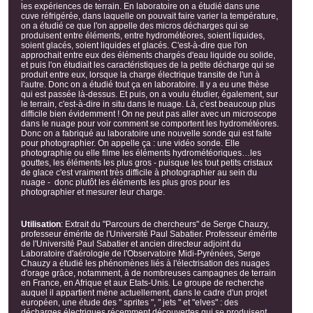
les expériences de terrain. En laboratoire on a étudié dans une
cuve réfrigérée, dans laquelle on pouvait faire varier la température,
on a étudié ce que l'on appelle des micros décharges qui se
produisent entre éléments, entre hydrométéores, soient liquides,
soient glacés, soient liquides et glacés. C'est-à-dire que l'on
approchait entre eux des éléments chargés d'eau liquide ou solide,
et puis l'on étudiait les caractéristiques de la petite décharge qui se
produit entre eux, lorsque la charge électrique transite de l'un à
l'autre. Donc on a étudié tout ça en laboratoire. Il y a eu une thèse
qui est passée là-dessus. Et puis, on a voulu étudier, également, sur
le terrain, c'est-à-dire in situ dans le nuage. Là, c'est beaucoup plus
difficile bien évidemment ! On ne peut pas aller avec un microscope
dans le nuage pour voir comment se comportent les hydrométéores.
Donc on a fabriqué au laboratoire une nouvelle sonde qui est faite
pour photographier. On appelle ça : une vidéo sonde. Elle
photographie ou elle filme les éléments hydrométéoriques…les
gouttes, les éléments les plus gros - puisque les tout petits cristaux
de glace c'est vraiment très difficile à photographier au sein du
nuage - donc plutôt les éléments les plus gros pour les
photographier et mesurer leur charge.
Utilisation
:
Extrait du "Parcours de chercheurs" de Serge Chauzy,
professeur émérite de l'Université Paul Sabatier. Professeur émérite
de l'Université Paul Sabatier et ancien directeur adjoint du
Laboratoire d'aérologie de l'Observatoire Midi-Pyrénées, Serge
Chauzy a étudié les phénomènes liés à l'électrisation des nuages
d'orage grâce, notamment, à de nombreuses campagnes de terrain
en France, en Afrique et aux Etats-Unis. Le groupe de recherche
auquel il appartient mène actuellement, dans le cadre d'un projet
européen, une étude des " sprites ", " jets " et "elves" : des
décharges électriques récemment découvertes qui se produisent