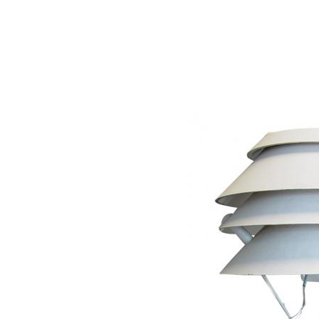
Vous êtes ici :
›
Culture
›
Patrimoine conte
SCIENCES ET PATRIMOINE
RETOUR
VERS
LE
FUTUR