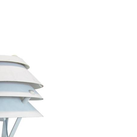
mporain
›
Expositions Virtuelles
›
Retour vers le futur
Jump to navigation
LA PHOTOGRAPHIE AU SERVICE DES ÉTOILES - ASTRONOMIE
FAIRE PASSER LE COURANT - GÉNIE ÉLECTRIQUE
LIVRE DE TRAVAUX PRATIQUES D'ÉLECTROTECHNIQUE 1914