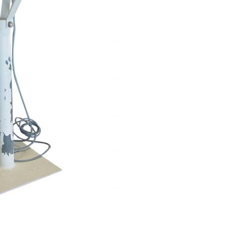
DU MONSTRE A LA PUCE : D'OÙ VIENT NOTRE ORDINATEUR ?
VOYAGE DANS LE TEMPS - MÉTÉOROLOGIE
VOUS AVEZ DIT OSNI ?