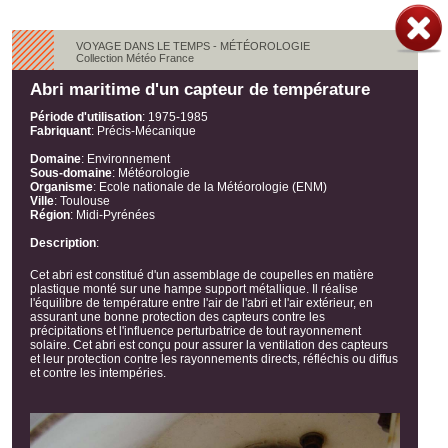
VOYAGE DANS LE TEMPS - MÉTÉOROLOGIE
Collection Météo France
Abri maritime d'un capteur de température
Période d'utilisation
:
1975-1985
Fabriquant
:
Précis-Mécanique
Domaine
:
Environnement
Sous-domaine
:
Météorologie
Organisme
:
Ecole nationale de la Météorologie (ENM)
Ville
:
Toulouse
Région
:
Midi-Pyrénées
Description
:
Cet abri est constitué d'un assemblage de coupelles en matière
plastique monté sur une hampe support métallique. Il réalise
l'équilibre de température entre l'air de l'abri et l'air extérieur, en
assurant une bonne protection des capteurs contre les
précipitations et l'influence perturbatrice de tout rayonnement
solaire. Cet abri est conçu pour assurer la ventilation des capteurs
et leur protection contre les rayonnements directs, réfléchis ou diffus
et contre les intempéries.