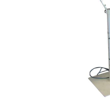
PATRIMOINE SCIENTIFIQUE : RETOUR VERS LE FUTUR
EXAMEN D’UNE EVOLUTION
SAUVEGARDER… POURQUOI ET POUR QUI ?
VERS UN PATRIMOINE IDEAL ...
CHOISIR ... LE DILEMNE DU TRI !
SAUVEGARDER EN MIDI-PYRÉNÉES : NOTRE MISSION