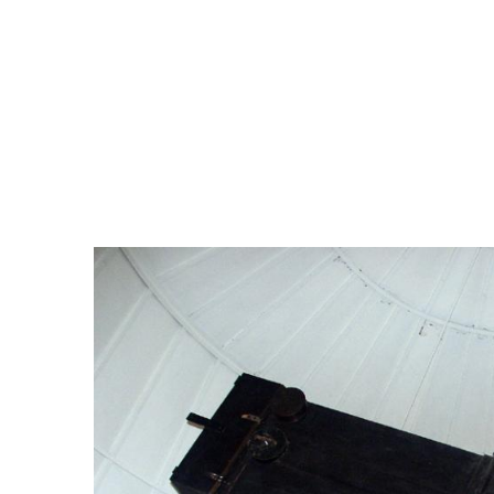
Vous êtes ici :
›
Culture
›
Patrimoine conte
SCIENCES ET PATRIMOINE
RETOUR
VERS
LE
FUTUR