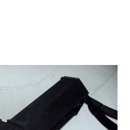
mporain
›
Expositions Virtuelles
›
Retour vers le futur
Jump to navigation
LA PHOTOGRAPHIE AU SERVICE DES ÉTOILES - ASTRONOMIE
FAIRE PASSER LE COURANT - GÉNIE ÉLECTRIQUE
LIVRE DE TRAVAUX PRATIQUES D'ÉLECTROTECHNIQUE 1914