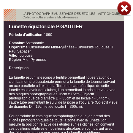
LA PHOTOGRAPHIE AU SERVICE DES ÉTOILES - ASTRONOMIE
Collection Observatoire Midi-Pyrénées
Lunette équatoriale P.GAUTIER
Période d'utilisation
:
1890
Domaine
:
Astronomie
Organisme
:
Observatoire Midi-Pyrénées - Université Toulouse III
Paul Sabatier
Ville
:
Toulouse
Région
:
Midi-Pyrénées
Description
:
La lunette est un télescope à lentille permettant l’observation du
ciel. La monture équatoriale permet à la lunette de tourner suivant
un axe parallèle à l’axe de la Terre. La caractéristique de cette
lunette est d’avoir deux tubes, l’un permettant la prise de vue avec
des plaques photographiques 16cm x 16cm (Objectif
photographique de diamètre D = 33cm et de focale f = 344cm),
l’autre tube permettant le suivi de la pose à l’oculaire (Objectif visuel
de diamètre D = 19cm et de focale f = 360cm).
Pour produire le catalogue astrophotographique, on prend des
clichés photographiques de toute la zone avec la lunette ; on
mesure la position relative des étoiles sur les clichés; on convertit
ces positions relatives en positions absolues en comparant avec
des étoiles de repère mesurées par la lunette méridienne.