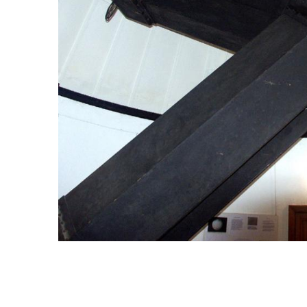
PATRIMOINE SCIENTIFIQUE : RETOUR VERS LE FUTUR
EXAMEN D’UNE EVOLUTION
SAUVEGARDER… POURQUOI ET POUR QUI ?
VERS UN PATRIMOINE IDEAL ...
CHOISIR ... LE DILEMNE DU TRI !
SAUVEGARDER EN MIDI-PYRÉNÉES : NOTRE MISSION