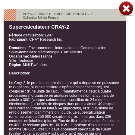
VOYAGE DANS LE TEMPS - MÉTÉOROLOGIE
Collection Météo France
Supercalculateur CRAY-2
Période d'utilisation
:
1987
Fabriquant
:
CRAY Research Inc.
Domaines
:
Environnement, Informatique et Communication
Sous-domaines
:
Météorologie, Calculateurs
Organisme
:
Météo France
Ville
:
Toulouse
Région
:
Midi-Pyrénées
Description
:
Le Cray-2, le premier supercalculateur qui a dépassé en puissance
le Gigaflops (plus d'un milliard d'opérations par seconde), est
composé : d'une unité de calcul ("mainframe" de deux à quatre
processeurs) organisée en quatorze colonnes formant un arc de
cercle à 300° (chaque colonne étant constitué de 24 modules
électroniques), d'unités de disques durs (au maximum 40 disques
durs correspondant au total à 64 gigaoctets), et d'un système de
refroidissement par immersion liquide. Le supercalculateur
renferme plus de 250 000 circuits intégrés immergés dans 336
modules enfichables (plus de 7km de fils). L'alimentation électrique
en 400 Hz réclame plus de 100 KW. Le système d'exploitation se
nomme UNICOS, c'est un développement spécifique de l'UNIX
(System V de la société AT&T). Le Cray-2 repose sur une