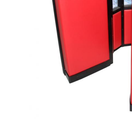
PATRIMOINE SCIENTIFIQUE : RETOUR VERS LE FUTUR
EXAMEN D’UNE EVOLUTION
SAUVEGARDER… POURQUOI ET POUR QUI ?
VERS UN PATRIMOINE IDEAL ...
CHOISIR ... LE DILEMNE DU TRI !
SAUVEGARDER EN MIDI-PYRÉNÉES : NOTRE MISSION