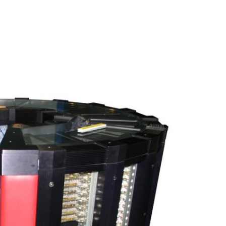
mporain
›
Expositions Virtuelles
›
Retour vers le futur
Jump to navigation
LA PHOTOGRAPHIE AU SERVICE DES ÉTOILES - ASTRONOMIE
FAIRE PASSER LE COURANT - GÉNIE ÉLECTRIQUE
LIVRE DE TRAVAUX PRATIQUES D'ÉLECTROTECHNIQUE 1914