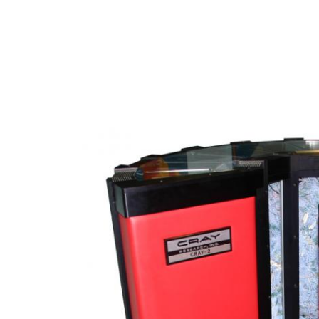
Vous êtes ici :
›
Culture
›
Patrimoine conte
SCIENCES ET PATRIMOINE
RETOUR
VERS
LE
FUTUR