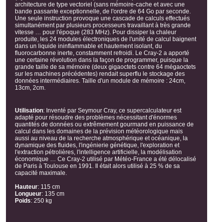
architecture de type vectoriel (sans mémoire-cache et avec une
bande passante exceptionnelle, de l'ordre de 64 Go par seconde.
Une seule instruction provoque une cascade de calculs effectués
simultanément par plusieurs processeurs travaillant à très grande
vitesse … pour l'époque (283 MHz). Pour dissiper la chaleur
produite, les 24 modules électroniques de l'unité de calcul baignent
dans un liquide ininflammable et hautement isolant, du
fluorocarbonne inerte, constamment refroidi. Le Cray-2 a apporté
une certaine révolution dans la façon de programmer, puisque la
grande taille de sa mémoire (deux gigaoctets contre 64 mégaoctets
sur les machines précédentes) rendait superflu le stockage des
données intermédiaires. Taille d'un module de mémoire : 24cm,
13cm, 2cm.
Utilisation
:
Inventé par Seymour Cray, ce supercalculateur est
adapté pour résoudre des problèmes nécessitant d'énormes
quantités de données ou extrêmement gourmand en puissance de
calcul dans les domaines de la prévision météorologique mais
aussi au niveau de la recherche atmosphérique et océanique, la
dynamique des fluides, l'ingénierie génétique, l'exploration et
l'extraction pétrolières, l'intelligence artificielle, la modélisation
économique … Ce Cray-2 utilisé par Météo-France a été délocalisé
de Paris à Toulouse en 1991. Il était alors utilisé à 25 % de sa
capacité maximale.
Hauteur
:
115 cm
Longueur
:
135 cm
Poids
:
250 kg