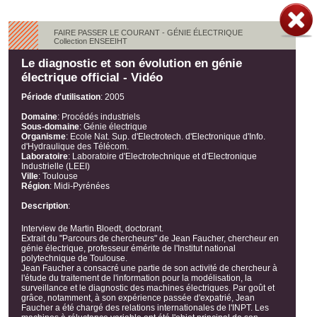
FAIRE PASSER LE COURANT - GÉNIE ÉLECTRIQUE
Collection ENSEEIHT
Le diagnostic et son évolution en génie
électrique official - Vidéo
Période d'utilisation
:
2005
Domaine
:
Procédés industriels
Sous-domaine
:
Génie électrique
Organisme
:
Ecole Nat. Sup. d'Electrotech. d'Electronique d'Info.
d'Hydraulique des Télécom.
Laboratoire
:
Laboratoire d'Electrotechnique et d'Electronique
Industrielle (LEEI)
Ville
:
Toulouse
Région
:
Midi-Pyrénées
Description
:
Interview de Martin Bloedt, doctorant.
Extrait du "Parcours de chercheurs" de Jean Faucher, chercheur en
génie électrique, professeur émérite de l'Institut national
polytechnique de Toulouse.
Jean Faucher a consacré une partie de son activité de chercheur à
l'étude du traitement de l'information pour la modélisation, la
surveillance et le diagnostic des machines électriques. Par goût et
grâce, notamment, à son expérience passée d'expatrié, Jean
Faucher a été chargé des relations internationales de l'INPT. Les