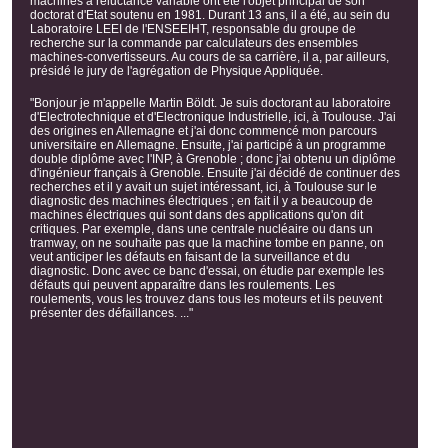
machines à réluctance variable ont été l'objet principal de son
doctorat d'Etat soutenu en 1981. Durant 13 ans, il a été, au sein du
Laboratoire LEEI de l'ENSEEIHT, responsable du groupe de
recherche sur la commande par calculateurs des ensembles
machines-convertisseurs. Au cours de sa carrière, il a, par ailleurs,
présidé le jury de l'agrégation de Physique Appliquée.
"Bonjour je m'appelle Martin Böldt. Je suis doctorant au laboratoire
d'Electrotechnique et d'Electronique Industrielle, ici, à Toulouse. J'ai
des origines en Allemagne et j'ai donc commencé mon parcours
universitaire en Allemagne. Ensuite, j'ai participé à un programme
double diplôme avec l'INP, à Grenoble ; donc j'ai obtenu un diplôme
d'ingénieur français à Grenoble. Ensuite j'ai décidé de continuer des
recherches et il y avait un sujet intéressant, ici, à Toulouse sur le
diagnostic des machines électriques ; en fait il y a beaucoup de
machines électriques qui sont dans des applications qu'on dit
critiques. Par exemple, dans une centrale nucléaire ou dans un
tramway, on ne souhaite pas que la machine tombe en panne, on
veut anticiper les défauts en faisant de la surveillance et du
diagnostic. Donc avec ce banc d'essai, on étudie par exemple les
défauts qui peuvent apparaître dans les roulements. Les
roulements, vous les trouvez dans tous les moteurs et ils peuvent
présenter des défaillances. ..."