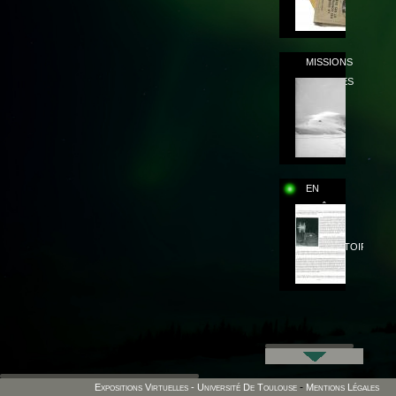
MISSIONS
POLAIRES
EN
QUÊTE
DU
LABORATOIRE
-
Expositions Virtuelles - Université De Toulouse
Mentions Légales